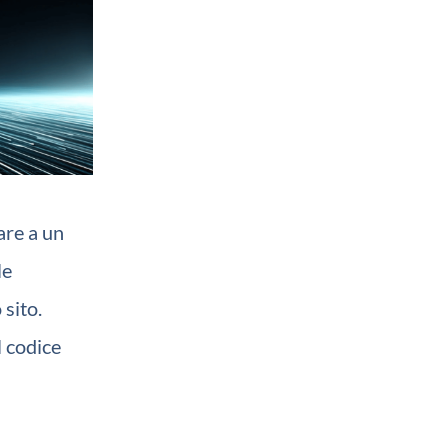
are a un
le
 sito.
l codice