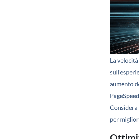
La velocità
sull’esperi
aumento de
PageSpeed 
Considera l
per miglior
Ottimi