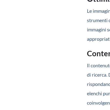
Le immagini
strumenti 
immagini se
appropriati
Conten
Il contenut
di ricerca.
rispondano 
elenchi pun
coinvolgen