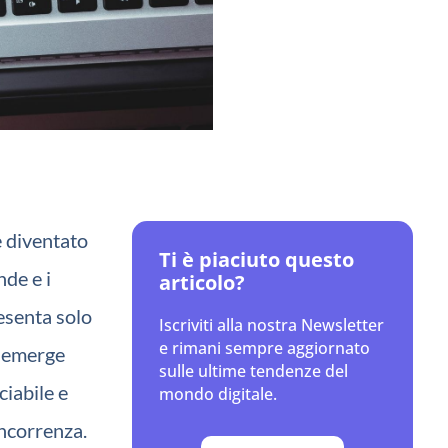
è diventato
Ti è piaciuto questo
nde e i
articolo?
resenta solo
Iscriviti alla nostra Newsletter
e rimani sempre aggiornato
e, emerge
sulle ultime tendenze del
ciabile e
mondo digitale.
oncorrenza.