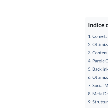
Indice 
Come la 
Ottimiz
Contenu
Parole 
Backlink
Ottimizz
Social 
Meta De
Struttur