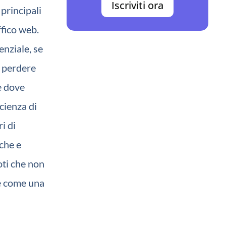
Iscriviti ora
 principali
ffico web.
enziale, se
i perdere
 è dove
cienza di
i di
iche e
oti che non
te come una