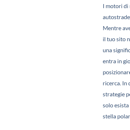
I motori di
autostrade 
Mentre aver
il tuo sito
una signifi
entra in gi
posizionare
ricerca. In
strategie p
solo esista
stella pola